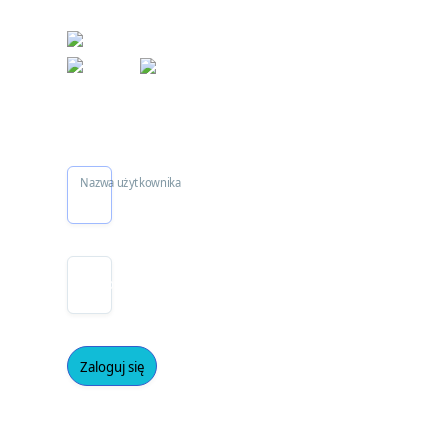
Welcome!
Nazwa użytkownika
Hasło
Zaloguj się
Zapomniałeś
danych do
logowania?